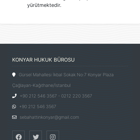
yürütmektedir.
KONYAR HUKUK BÜROSU
Gürsel Mahallesi İkbal Sokak No:7 Konyar Plaza
Çağlayan-Kağıthane/İstanbul
+90 212 546 3567 - 0212 220 3567
+90 212 546 3567
sebahattinkonyar@gmail.com