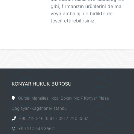
gibi, firmanızın ürünlerini de mal
veya ambalajı ile birlikte de
tescil ettirebilirsiniz.
KONYAR HUKUK BÜROSU
Gürsel Mahallesi İkbal Sokak No:7 Konyar Plaza
Çağlayan-Kağıthane/İstanbul
+90 212 546 3567 - 0212 220 3567
+90 212 546 3567