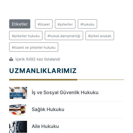
Etiketler
#ticaret
#şirketler
#hukuku
#şirketler hukuku
#hukuk danışmanlığı
#şirket avukatı
#ticaret ve şirketler hukuku
İçerik 6492 kez listelendi
UZMANLIKLARIMIZ
İş ve Sosyal Güvenlik Hukuku
Sağlık Hukuku
Aile Hukuku