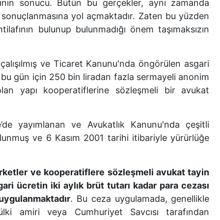
ının sonucu. Bütün bu gerçekler, aynı zamanda
eç sonuçlanmasına yol açmaktadır. Zaten bu yüzden
htilafının bulunup bulunmadığı önem taşımaksızın
çalışılmış ve Ticaret Kanunu'nda öngörülen asgari
 bu gün için 250 bin liradan fazla sermayeli anonim
lan yapı kooperatiflerine sözleşmeli bir avukat
e’de yayımlanan ve Avukatlık Kanunu'nda çeşitli
lunmuş ve 6 Kasım 2001 tarihi itibariyle yürürlüğe
rketler ve kooperatiflere sözleşmeli avukat tayin
gari ücretin iki aylık brüt tutarı kadar para cezası
) uygulanmaktadır
. Bu ceza uygulamada, genellikle
ülki amiri veya Cumhuriyet Savcısı tarafından