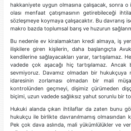
hakkaniyete uygun olmasına çalışacak, sonra o il
olası menfaat çatışmasının getirebileceği ihtila
sözleşmeye koymaya çalışacaktır. Bu davranış ise
makro bazda toplumsal barış ve huzurun sağlanma
Bu nedenle ev kiralamaktan kredi almaya, iş ye
ilişkilere giren kişilerin, daha başlangıçta Av
kendilerine sağlayacakları yarar, tartışılamaz. 
vadede çok aşacağı hiç tartışılamaz. Ancak 
sevmiyoruz. Davamız olmadan bir hukukçuya mü
idaresinin zorlaması olmadan bir mali müşa
kontrolünden geçmeyi, dişimiz çürümeden dişç
biçimi, uzun vadede sağlıksız yahut sorunlu bir to
Hukuki alanda çıkan ihtilaflar da zaten bunu gö
hukukçu ile birlikte davranılmamış olmasından ka
Pek çok dava aslında, mali yükümlülükler ve v