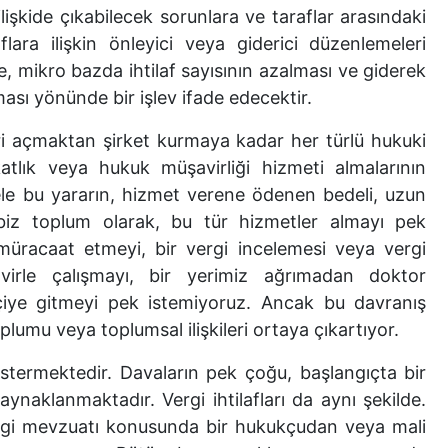
işkide çıkabilecek sorunlara ve taraflar arasındaki
flara ilişkin önleyici veya giderici düzenlemeleri
, mikro bazda ihtilaf sayısının azalması ve giderek
sı yönünde bir işlev ifade edecektir.
ri açmaktan şirket kurmaya kadar her türlü hukuki
ukatlık veya hukuk müşavirliği hizmeti almalarının
Hele bu yararın, hizmet verene ödenen bedeli, uzun
biz toplum olarak, bu tür hizmetler almayı pek
racaat etmeyi, bir vergi incelemesi veya vergi
virle çalışmayı, bir yerimiz ağrımadan doktor
iye gitmeyi pek istemiyoruz. Ancak bu davranış
plumu veya toplumsal ilişkileri ortaya çıkartıyor.
stermektedir. Davaların pek çoğu, başlangıçta bir
ynaklanmaktadır. Vergi ihtilafları da aynı şekilde.
ergi mevzuatı konusunda bir hukukçudan veya mali