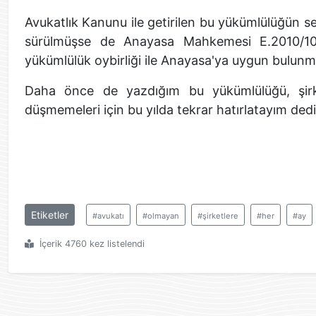
Avukatlık Kanunu ile getirilen bu yükümlülüğün se
sürülmüşse de Anayasa Mahkemesi E.2010/10 K
yükümlülük oybirliği ile Anayasa'ya uygun bulunm
Daha önce de yazdığım bu yükümlülüğü, şirket
düşmemeleri için bu yılda tekrar hatırlatayım ded
Etiketler
#avukatı
#olmayan
#şirketlere
#her
#ay
İçerik 4760 kez listelendi