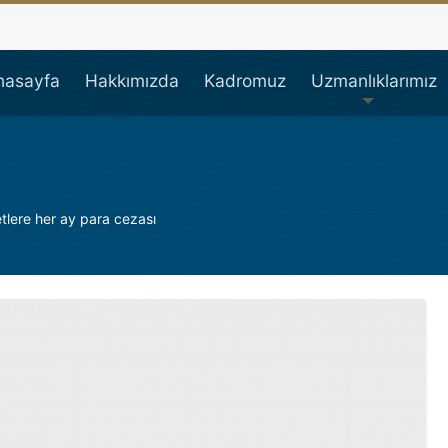
çi Avukatı, İşçi Hakları,
nasayfa
Hakkımızda
Kadromuz
Uzmanlıklarımız
tlere her ay para cezası