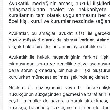
Avukatlık mesleğinin amacı, hukuki ilişkile
anlaşmazlıkların adalet ve hakkaniye
kurallarının tam olarak uygulanmasını her 
özel kişi, kurul ve kurumlar nezdinde sağlam
Avukatlar, bu amaçları avukat sıfatı ile gerçe
hukuk müşaviri olarak da hizmet verirler. Aslınd
birçok halde birbirlerini tamamlayıcı niteliktedir.
Avukatlık ile hukuk müşavirliğinin farkına ili
çıkmasından sonra ve genellikle dava aşamasınd
daha sorun çıkmadan, bir hukuki ilişki oluşturul
kurulurken müracaat edilmesi şeklinde açıklanabili
Nitekim bir sözleşmenin veya bir hukuki iliş
hukukçunun süzgeçinden geçmesi ve tarafların is
çeşitli ihtimaller de nazara alınarak aktarılması, 
hukukçu, hazırladığı sözleşme metinlerinde, tara