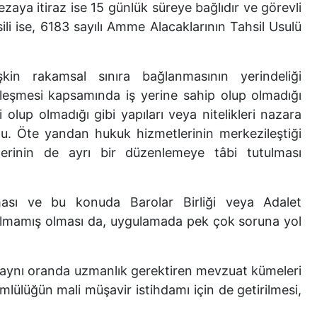
ezaya itiraz ise 15 günlük süreye bağlıdır ve görevli
 ise, 6183 sayılı Amme Alacaklarının Tahsil Usulü
in rakamsal sınıra bağlanmasının yerindeliği
 sözleşmesi kapsamında iş yerine sahip olup olmadığı
lup olmadığı gibi yapıları veya nitelikleri nazara
rdu. Öte yandan hukuk hizmetlerinin merkezileştiği
tlerinin de ayrı bir düzenlemeye tâbi tutulması
sı ve bu konuda Barolar Birliği veya Adalet
apılmamış olması da, uygulamada pek çok soruna yol
ve aynı oranda uzmanlık gerektiren mevzuat kümeleri
mlülüğün mali müşavir istihdamı için de getirilmesi,