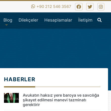
iş hukuk,ticaret hukuku,i
+90 212 546 3567
Ara
Blog
Dilekçeler
Hesaplamalar
İletişim
HABERLER
Avukatın haksız yere baroya ve savcılığa
şikayet edilmesi manevi tazminatı
gerektirir