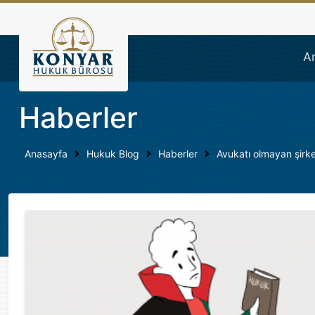
Konyar Hukuk Bürosu | İş
A
Haberler
Anasayfa
Hukuk Blog
Haberler
Avukatı olmayan şirke