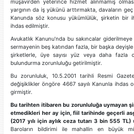
müşavirden yeterince hizmet alınmamış olmas
yargının da iş yükünü arttırmakta, davaların g
Kanunda söz konusu yükümlülük, şirketin bir i
ihdas edilmiştir.
Avukatlık Kanunu'nda bu sakıncalar giderilmeye 
sermayenin beş katından fazla, bir başka deyişle
şirketlerle, üye sayısı yüz veya daha fazla o
bulundurma zorunluluğu getirilmiştir.
Bu zorunluluk, 10.5.2001 tarihli Resmi Gazet
değişiklikler öngöre 4667 sayılı Kanunla ihdas o
girmiştir.
Bu tarihten itibaren bu zorunluluğa uymayan şi
etmedikleri her ay için, fiil tarihinde geçerli as
(2017 yılı için aylık ceza tutarı 3 bin 555 TL
Baroların bildirimi ile mahallin en büyük m