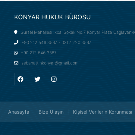
KONYAR HUKUK BÜROSU
Gürsel Mahallesi İkbal Sokak No:7 Konyar Plaza Çağlayan-
+90 212 546 3567 - 0212 220 3567
+90 212 546 3567
sebahattinkonyar@gmail.com
Anasayfa
Bize Ulaşın
Kişisel Verilerin Korunması