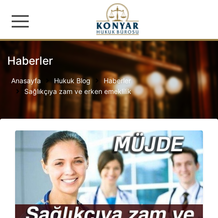
Konyar Hukuk Bürosu | İş
Haberler
Anasayfa
Hukuk Blog
Haberler
Sağlıkçıya zam ve erken emeklilik