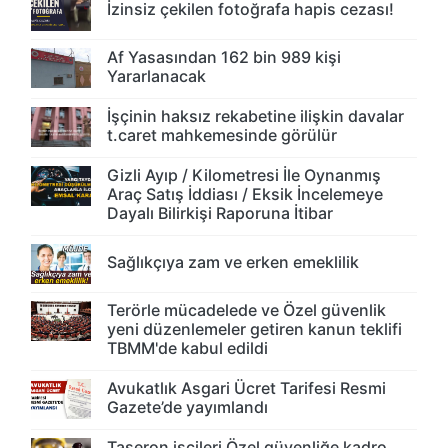
İzinsiz çekilen fotoğrafa hapis cezası!
Af Yasasından 162 bin 989 kişi
Yararlanacak
İşçinin haksız rekabetine ilişkin davalar
t.caret mahkemesinde görülür
Gizli Ayıp / Kilometresi İle Oynanmış
Araç Satış İddiası / Eksik İncelemeye
Dayalı Bilirkişi Raporuna İtibar
Sağlıkçıya zam ve erken emeklilik
Terörle mücadelede ve Özel güvenlik
yeni düzenlemeler getiren kanun teklifi
TBMM'de kabul edildi
Avukatlık Asgari Ücret Tarifesi Resmi
Gazete’de yayımlandı
Taşeron işçileri Özel güvenliğe kadro