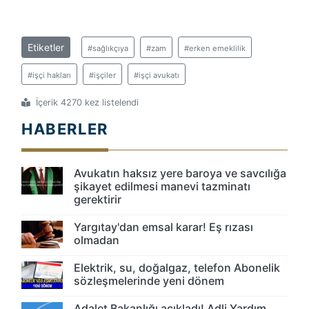
Etiketler
#sağlıkçıya
#zam
#erken emeklilik
#işçi hakları
#işçiler
#işçi avukatı
İçerik 4270 kez listelendi
HABERLER
Avukatın haksız yere baroya ve savcılığa
şikayet edilmesi manevi tazminatı
gerektirir
Yargıtay'dan emsal karar! Eş rızası
olmadan
Elektrik, su, doğalgaz, telefon Abonelik
sözleşmelerinde yeni dönem
Adalet Bakanlığı açıkladı! Adli Yardım