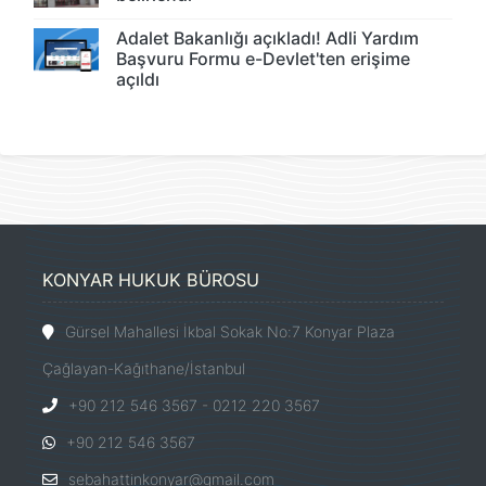
Adalet Bakanlığı açıkladı! Adli Yardım
Başvuru Formu e-Devlet'ten erişime
açıldı
KONYAR HUKUK BÜROSU
Gürsel Mahallesi İkbal Sokak No:7 Konyar Plaza
Çağlayan-Kağıthane/İstanbul
+90 212 546 3567 - 0212 220 3567
+90 212 546 3567
sebahattinkonyar@gmail.com