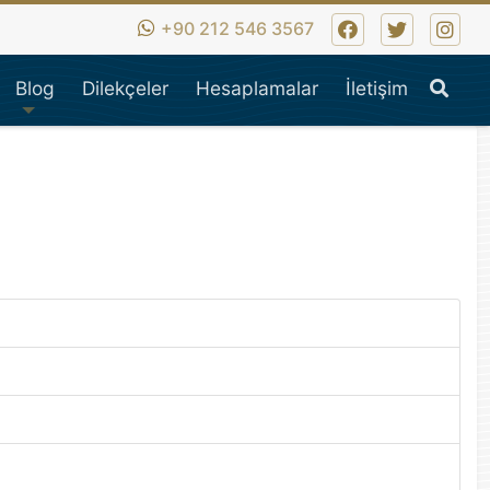
iş hukuk,ticaret hukuku,i
+90 212 546 3567
Ara
Blog
Dilekçeler
Hesaplamalar
İletişim