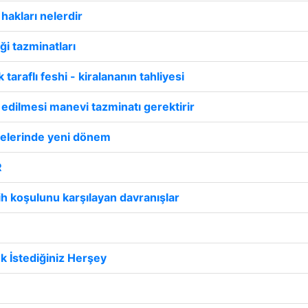
hakları nelerdir
ği tazminatları
araflı feshi - kiralananın tahliyesi
 edilmesi manevi tazminatı gerektirir
şmelerinde yeni dönem
R
sih koşulunu karşılayan davranışlar
ek İstediğiniz Herşey