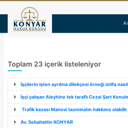
Konyar Hukuk Bürosu | İş
A
Toplam 23 içerik listeleniyor
İşçilerin işten ayrılma dilekçesi örneği istifa nasıl
İşçi çalışan Aleyhine tek taraflı Cezai Şart Konu
Trafik kazası Manevi tazminatın hakkınız olabilir
Av. Sebahattin KONYAR