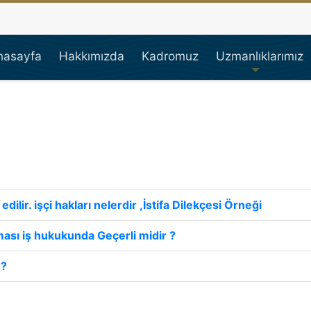
çi Avukatı, İşçi Hakları,
nasayfa
Hakkımızda
Kadromuz
Uzmanlıklarımız
 edilir. işçi hakları nelerdir ,İstifa Dilekçesi Örneği
lması iş hukukunda Geçerli midir ?
 ?