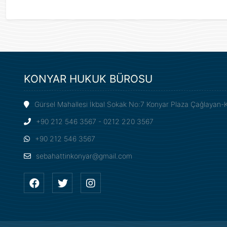
KONYAR HUKUK BÜROSU
Gürsel Mahallesi İkbal Sokak No:7 Konyar Plaza Çağlayan-
+90 212 546 3567 - 0212 220 3567
+90 212 546 3567
sebahattinkonyar@gmail.com