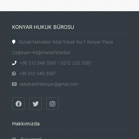
KONYAR HUKUK BÜROSU
Gürsel Mahallesi İkbal Sokak No:7 Konyar Plaza
Çağlayan-Kağıthane/İstanbul
+90 212 546 3567 - 0212 220 3567
+90 212 546 3567
sebahattinkonyar@gmail.com
Hakkımızda