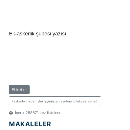
Ek-askerlik şubesi yazısı
Etiketler
#askerlik nedeniylei işçiniişten ayrılma idilekçesi örneği
İçerik 288671 kez listelendi
MAKALELER