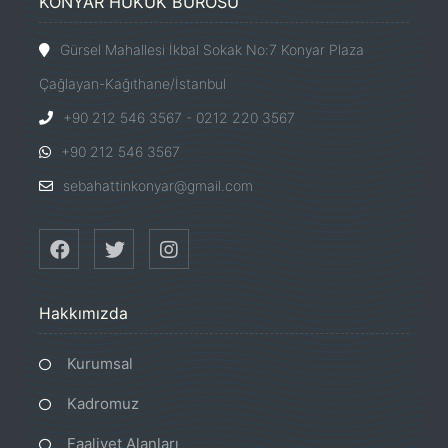
KONYAR HUKUK BÜROSU
Gürsel Mahallesi İkbal Sokak No:7 Konyar Plaza
Çağlayan-Kağıthane/İstanbul
+90 212 546 3567 - 0212 220 3567
+90 212 546 3567
sebahattinkonyar@gmail.com
Hakkımızda
Kurumsal
Kadromuz
Faaliyet Alanları