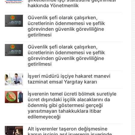
hakkında Yönetmenlik
Güvenlik şefi olarak çalışırken,
ücretlerinin ödenmemesi ve şeflik
görevinden güvenlik görevliliğine
getirilmesi
Güvenlik şefi olarak çalışırken,
ücretlerinin ödenmemesi ve şeflik
görevinden güvenlik görevliliğine
getirilmesi
İşyeri müdürü işçiye hakaret manevi
tazminat emsal Yargıtay kararı
İşverenin temel ücreti bölmek suretiyle
ücret dışındaki işçilik alacaklarını da
ödenmiş gibi göstermesi gerçeği
yansıtmayan tahakkuklara itibar
edilemeyeceği
Alt işverenler taşeron değişmesine
karşın işçinin asıl işverenin işyerinde