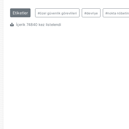
Etiketler
#özel güvenlik görevlileri
#devriye
#nokta nöbetin
İçerik 74840 kez listelendi