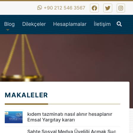
iş hukuk,ticaret hukuku,i
+90 212 546 3567
Ara
Blog
Dilekçeler
Hesaplamalar
İletişim
MAKALELER
kıdem tazminatı nasıl alınır hesaplanır
Emsal Yargıtay kararı
Sahte Sosyal Medya Üyeliği Açmak Suç