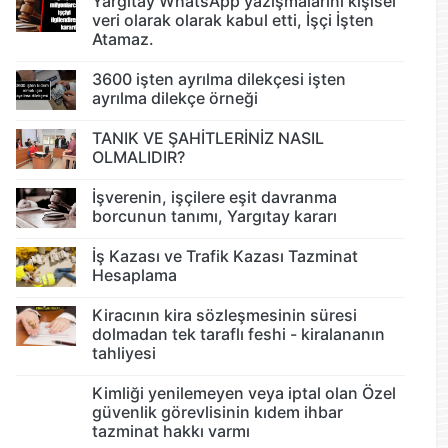
Yargıtay WhatsApp yazışmalarını kişisel
veri olarak olarak kabul etti, İşçi İşten
Atamaz.
3600 işten ayrılma dilekçesi işten
ayrılma dilekçe örneği
TANIK VE ŞAHİTLERİNİZ NASIL
OLMALIDIR?
İşverenin, işçilere eşit davranma
borcunun tanımı, Yargıtay kararı
İş Kazası ve Trafik Kazası Tazminat
Hesaplama
Kiracının kira sözleşmesinin süresi
dolmadan tek taraflı feshi - kiralananın
tahliyesi
Kimliği yenilemeyen veya iptal olan Özel
güvenlik görevlisinin kıdem ihbar
tazminat hakkı varmı