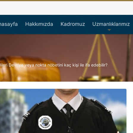
çi Avukatı, İşçi Hakları,
nasayfa
Hakkımızda
Kadromuz
Uzmanlıklarımız
leri Devriye veya nokta nöbetini kaç kişi ile ifa edebilir?