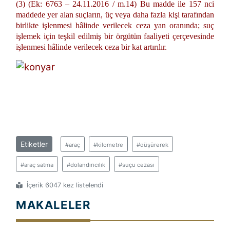
(3) (Ek: 6763 – 24.11.2016 / m.14) Bu madde ile 157 nci
maddede yer alan suçların, üç veya daha fazla kişi tarafından
birlikte işlenmesi hâlinde verilecek ceza yan oranında; suç
işlemek için teşkil edilmiş bir örgütün faaliyeti çerçevesinde
işlenmesi hâlinde verilecek ceza bir kat artırılır.
Etiketler
#araç
#kilometre
#düşürerek
#araç satma
#dolandırıcılık
#suçu cezası
İçerik 6047 kez listelendi
MAKALELER