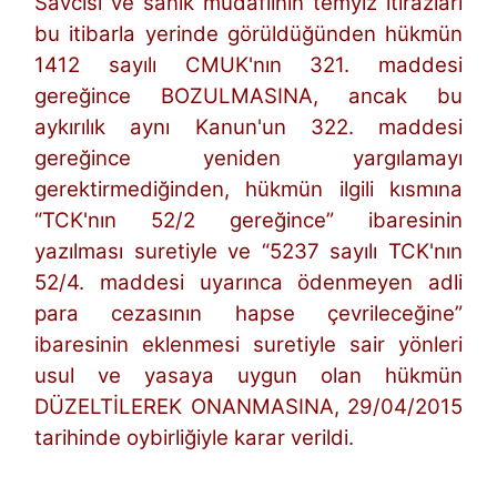
Savcısı ve sanık müdafiinin temyiz itirazları
bu itibarla yerinde görüldüğünden hükmün
1412 sayılı CMUK'nın 321. maddesi
gereğince BOZULMASINA, ancak bu
aykırılık aynı Kanun'un 322. maddesi
gereğince yeniden yargılamayı
gerektirmediğinden, hükmün ilgili kısmına
“TCK'nın 52/2 gereğince” ibaresinin
yazılması suretiyle ve “5237 sayılı TCK'nın
52/4. maddesi uyarınca ödenmeyen adli
para cezasının hapse çevrileceğine”
ibaresinin eklenmesi suretiyle sair yönleri
usul ve yasaya uygun olan hükmün
DÜZELTİLEREK ONANMASINA, 29/04/2015
tarihinde oybirliğiyle karar verildi.