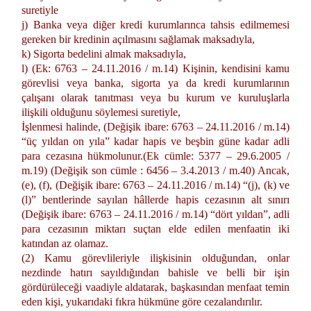
suretiyle
j) Banka veya diğer kredi kurumlarınca tahsis edilmemesi
gereken bir kredinin açılmasını sağlamak maksadıyla,
k) Sigorta bedelini almak maksadıyla,
l) (Ek: 6763 – 24.11.2016 / m.14) Kişinin, kendisini kamu
görevlisi veya banka, sigorta ya da kredi kurumlarının
çalışanı olarak tanıtması veya bu kurum ve kuruluşlarla
ilişkili olduğunu söylemesi suretiyle,
İşlenmesi halinde, (Değişik ibare: 6763 – 24.11.2016 / m.14)
“üç yıldan on yıla” kadar hapis ve beşbin güne kadar adli
para cezasına hükmolunur.(Ek cümle: 5377 – 29.6.2005 /
m.19) (Değişik son cümle : 6456 – 3.4.2013 / m.40) Ancak,
(e), (f), (Değişik ibare: 6763 – 24.11.2016 / m.14) “(j), (k) ve
(l)” bentlerinde sayılan hâllerde hapis cezasının alt sınırı
(Değişik ibare: 6763 – 24.11.2016 / m.14) “dört yıldan”, adli
para cezasının miktarı suçtan elde edilen menfaatin iki
katından az olamaz.
(2) Kamu görevlileriyle ilişkisinin olduğundan, onlar
nezdinde hatırı sayıldığından bahisle ve belli bir işin
gördürüleceği vaadiyle aldatarak, başkasından menfaat temin
eden kişi, yukarıdaki fıkra hükmüne göre cezalandırılır.