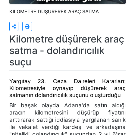
KİLOMETRE DÜŞÜREREK ARAÇ SATMA
Kilometre düşürerek araç
satma - dolandırıcılık
suçu
Yargıtay 23. Ceza Daireleri Kararları;
Kilometresiyle oynayıp düşürerek araç
satmanın dolandırıcılık suçunu oluşturduğu
Bir başak olayda
Adana'da satın aldığı
aracın
kilometresini
düşürüp fiyatını
arttırarak sattığı iddiasıyla yargılanan sanık
ile vekalet verdiği kardeşi ve arkadaşına
"
nitelikli dolandırıcılık
" suçundan
2 yıl 6'şar