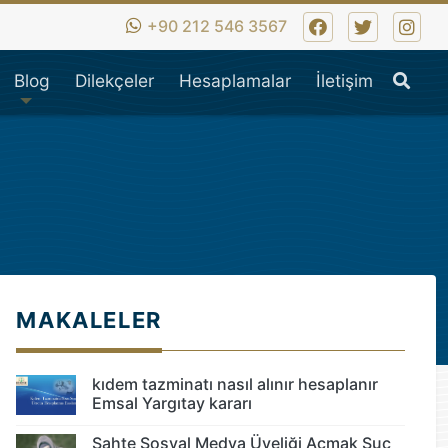
iş hukuk,ticaret hukuku,i
+90 212 546 3567
Ara
Blog
Dilekçeler
Hesaplamalar
İletişim
MAKALELER
kıdem tazminatı nasıl alınır hesaplanır
Emsal Yargıtay kararı
Sahte Sosyal Medya Üyeliği Açmak Suç