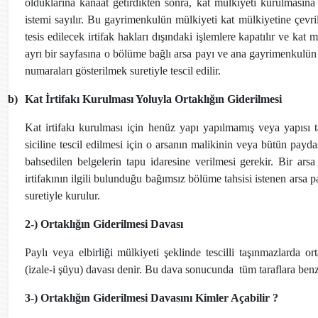
olduklarına kanaat getirdikten sonra, kat mülkiyeti kurulmasın
istemi sayılır. Bu gayrimenkulün mülkiyeti kat mülkiyetine çevri
tesis edilecek irtifak hakları dışındaki işlemlere kapatılır ve k
ayrı bir sayfasına o bölüme bağlı arsa payı ve ana gayrimenkulün 
numaraları gösterilmek suretiyle tescil edilir.
b)
Kat İrtifakı Kurulması Yoluyla Ortaklığın Giderilmesi
Kat irtifakı kurulması için henüz yapı yapılmamış veya yapısı 
siciline tescil edilmesi için o arsanın malikinin veya bütün payda
bahsedilen belgelerin tapu idaresine verilmesi gerekir. Bir ars
irtifakının ilgili bulunduğu bağımsız bölüme tahsisi istenen arsa 
suretiyle kurulur.
2-) Ortaklığın Giderilmesi Davası
Paylı veya elbirliği mülkiyeti şeklinde tescilli taşınmazlarda or
(izale-i şüyu) davası denir. Bu dava sonucunda
tüm taraflara ben
3-) Ortaklığın Giderilmesi Davasını Kimler Açabilir ?