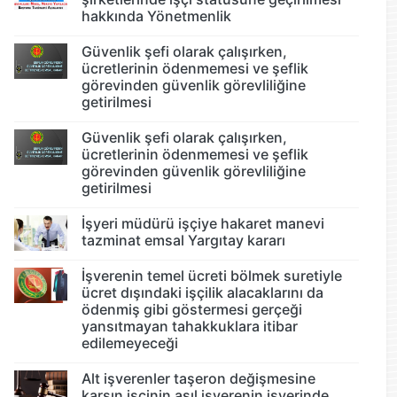
hakkında Yönetmenlik
Güvenlik şefi olarak çalışırken,
ücretlerinin ödenmemesi ve şeflik
görevinden güvenlik görevliliğine
getirilmesi
Güvenlik şefi olarak çalışırken,
ücretlerinin ödenmemesi ve şeflik
görevinden güvenlik görevliliğine
getirilmesi
İşyeri müdürü işçiye hakaret manevi
tazminat emsal Yargıtay kararı
İşverenin temel ücreti bölmek suretiyle
ücret dışındaki işçilik alacaklarını da
ödenmiş gibi göstermesi gerçeği
yansıtmayan tahakkuklara itibar
edilemeyeceği
Alt işverenler taşeron değişmesine
karşın işçinin asıl işverenin işyerinde