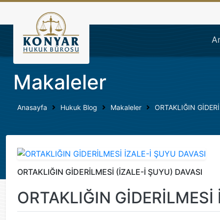
Konyar Hukuk Bürosu | İş
A
Makaleler
Anasayfa
Hukuk Blog
Makaleler
ORTAKLIĞIN GİDERİ
ORTAKLIĞIN GİDERİLMESİ (İZALE-İ ŞUYU) DAVASI
ORTAKLIĞIN GİDERİLMESİ 