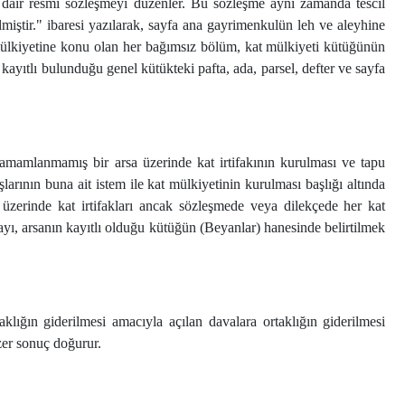
a dair resmi sözleşmeyi düzenler. Bu sözleşme aynı zamanda tescil
lmiştir." ibaresi yazılarak, sayfa ana gayrimenkulün leh ve aleyhine
at mülkiyetine konu olan her bağımsız bölüm, kat mülkiyeti kütüğünün
kayıtlı bulunduğu genel kütükteki pafta, ada, parsel, defter ve sayfa
tamamlanmamış bir arsa üzerinde kat irtifakının kurulması ve tapu
şlarının buna ait istem ile kat mülkiyetinin kurulması başlığı altında
a üzerinde kat irtifakları ancak sözleşmede veya dilekçede her kat
payı, arsanın kayıtlı olduğu kütüğün (Beyanlar) hanesinde belirtilmek
taklığın giderilmesi amacıyla açılan davalara ortaklığın giderilmesi
zer sonuç doğurur.