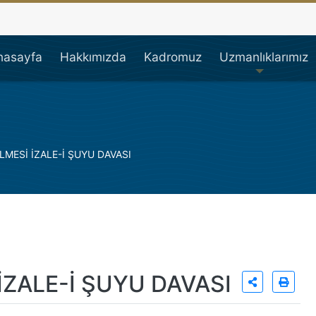
çi Avukatı, İşçi Hakları,
nasayfa
Hakkımızda
Kadromuz
Uzmanlıklarımız
LMESİ İZALE-İ ŞUYU DAVASI
İZALE-İ ŞUYU DAVASI