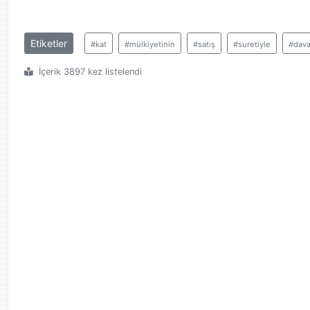
Etiketler
#kat
#mülkiyetinin
#satış
#suretiyle
#dava
İçerik 3897 kez listelendi