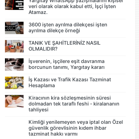
Yargıtay WhatsApp yazışmalarını kişisel
veri olarak olarak kabul etti, İşçi İşten
Atamaz.
3600 işten ayrılma dilekçesi işten
ayrılma dilekçe örneği
TANIK VE ŞAHİTLERİNİZ NASIL
OLMALIDIR?
İşverenin, işçilere eşit davranma
borcunun tanımı, Yargıtay kararı
İş Kazası ve Trafik Kazası Tazminat
Hesaplama
Kiracının kira sözleşmesinin süresi
dolmadan tek taraflı feshi - kiralananın
tahliyesi
Kimliği yenilemeyen veya iptal olan Özel
güvenlik görevlisinin kıdem ihbar
tazminat hakkı varmı