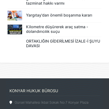
tazminat hakkı varmı
Yargıtay'dan önemli boşanma kararı
Kilometre düşürerek araç satma -
dolandırıcılık suçu
ORTAKLIĞIN GİDERİLMESİ İZALE-İ ŞUYU
DAVASI
KONYAR HUKUK BÜROSU
Gürsel Mahallesi İkbal Sokak No:7 Konyar Plaza