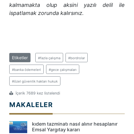
kalmamakta olup aksini yazılı delil ile
ispatlamak zorunda kalırsınız.
Etiketler
#fazla çalışma
#bordrolar
#banka ödemeleri
#gece çalışmaları
#özel güvenlik hakları hukuk
İçerik 7689 kez listelendi
MAKALELER
kıdem tazminatı nasıl alınır hesaplanır
Emsal Yargıtay kararı